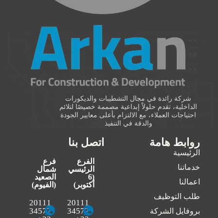
شركة رائدة في مجال التشطيبات والديكورات
الداخلية، تقدم حلولاً إبداعية مصممة خصيصًا لتلائم
احتياجات العملاء، مع الالتزام بأعلى معايير الجودة
والدقة في التنفيذ
روابط هامة
اتصل بنا
الرئيسية
الفرع
فرع
خدماتنا
الرئيسي
شمال
(6
الصعيد
اعمالنا
أكتوبر)
(الفيوم)
طلب التوظيف
20111
20111
34572
34572
بروفايل الشركة